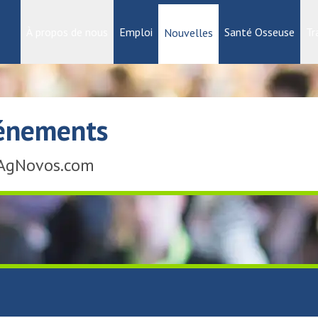
À propos de nous
Emploi
Santé Osseuse
Tr
Nouvelles
vénements
 AgNovos.com